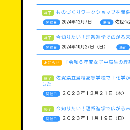
ものづくりワークショップを開
終了
2024年12月7日
佐世保高
開催日
場所
今知りたい！理系進学で広がる未来
終了
2024年10月27日（日）
開催日
場所
「令和６年度女子中高生の理
お知らせ
佐賀県立鳥栖高等学校で「化学が
終了
した
２０２３年１２月２１日（木）
開催日
今知りたい！理系進学で広がる未来
終了
２０２３年１１月１９日（日）
開催日