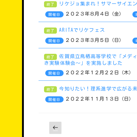
リケジョ集まれ！サマーサイエ
終了
２０２３年８月４日（金）
開催日
ARITAでリケフェス
終了
２０２３年３月５日（日）
開催日
佐賀県立鳥栖高等学校で「メデ
終了
き実験体験会～」を実施しました
２０２２年１２月２２日（木）
開催日
今知りたい！理系進学で広がる未
終了
２０２２年１１月１３日（日）
開催日