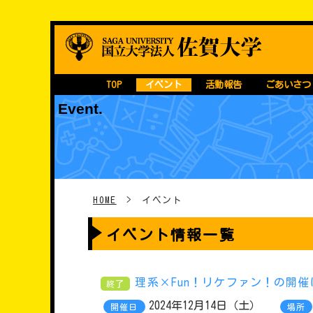
Skip
継続・育成型STEA
国立大学法人 佐賀大学
to
content
TOP
イベント
活動報告
ごあいさつ
Event.
HOME
>
イベント
イベント情報一覧
理系×Fun！リケファン！の開
終了
2024年12月14日（土）
開催日
場所