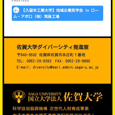
Previous
PREVIOUS
Post
【久留米工業大学】地域企業見学会 in ロー
ム・アポロ（株）筑後工場
佐賀大学ダイバーシティ推進室
〒840-8502 佐賀県佐賀市本庄町１番地
TEL: 0952-28-8393 FAX: 0952-28-8890
E-mail: diversity@mail.admin.saga-u.ac.jp
科学技術振興機構 次世代人財育成事業