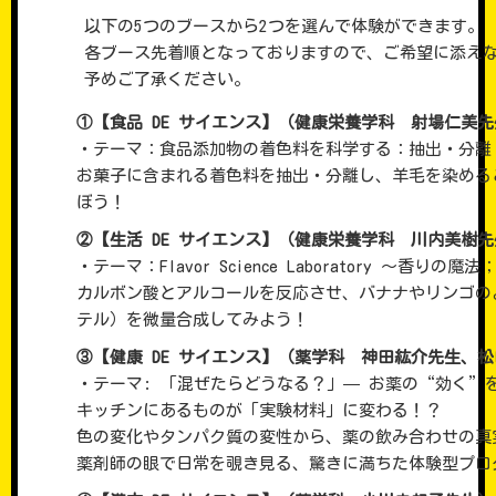
以下の5つのブースから2つを選んで体験ができます。
各ブース先着順となっておりますので、ご希望に添えな
予めご了承ください。
①【食品 DE サイエンス】（健康栄養学科 射場仁美先
・テーマ：食品添加物の着色料を科学する：抽出・分離
お菓子に含まれる着色料を抽出・分離し、羊毛を染める
ぼう！
②【生活 DE サイエンス】（健康栄養学科 川内美樹
・テーマ：Flavor Science Laboratory 〜香り
カルボン酸とアルコールを反応させ、バナナやリンゴの
テル）を微量合成してみよう！
③【健康 DE サイエンス】（薬学科 神田紘介先生、
・テーマ: 「混ぜたらどうなる？」— お薬の“効く”
キッチンにあるものが「実験材料」に変わる！？
色の変化やタンパク質の変性から、薬の飲み合わせの真
薬剤師の眼で日常を覗き見る、驚きに満ちた体験型プロ