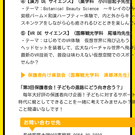
④【漢方 DE サイエンス】（薬学科 小川由起子先生）
・テーマ：Botanical Beauty Science ～キレイ
紫根バーム×和漢ハーブティー体験で、内と外からキレ
スキンケアをしながら心も癒されるひとときを楽しんで
⑤【VR DE サイエンス】（国際観光学科 尾場均先生）
・テーマ：はじめてのVR体験 仮想世界に飛び込もう！
ヘッドセットを装着して、広大なバーチャル世界へ飛び
最新のVR技術で、普段は味わえない仮想空間でのスポ
せんか？
保護者向け座談会（国際観光学科 浦郷淳先生）
「第3回保護者会！子どもの進路にどう向き合う？」
毎年大好評の保護者向け企画！子どもに対するサポート
時代に親としてできることを一緒に考えてみませんか？帰
こと間違いなしです！
お問い合わせ先