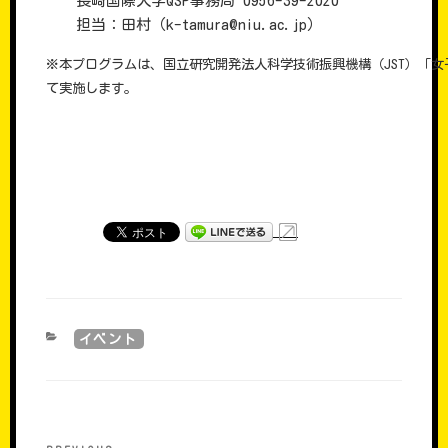
長崎国際大学QSP事務局 0956-39-2020
担当：田村（k-tamura@niu.ac.jp）
※本プログラムは、国立研究開発法人科学技術振興機構（JST）「
て実施します。
CATEGORIES
イベント
���e�i�r�Q�[�V����