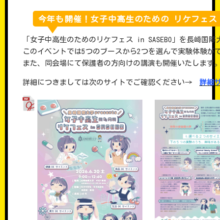
今年も開催！女子中高生のための リケフェス in
「女子中高生のためのリケフェス in SASEBO」を長崎国
このイベントでは5つのブースから2つを選んで実験体験が
また、同会場にて保護者の方向けの講演も開催いたします
詳細につきましては次のサイトでご確認ください→
詳細