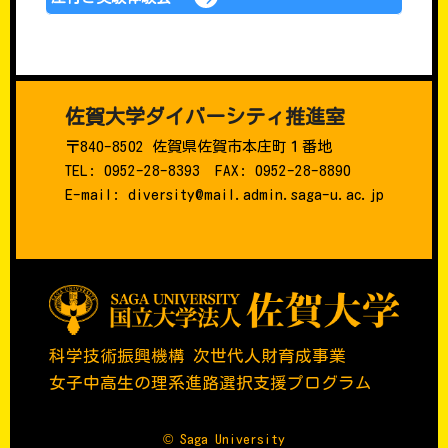
佐賀大学ダイバーシティ推進室
〒840-8502 佐賀県佐賀市本庄町１番地
TEL: 0952-28-8393 FAX: 0952-28-8890
E-mail: diversity@mail.admin.saga-u.ac.jp
科学技術振興機構 次世代人財育成事業
女子中高生の理系進路選択支援プログラム
© Saga University