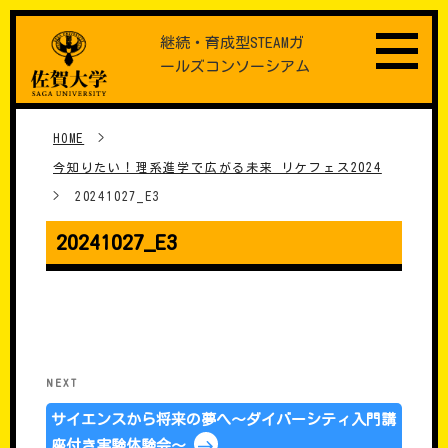
Skip
継続・育成型STEAMガ
to
ールズコンソーシアム
content
HOME
>
今知りたい！理系進学で広がる未来 リケフェス2024
>
20241027_E3
20241027_E3
���e�i�r�Q�[�V����
Next
NEXT
Post
サイエンスから将来の夢へ～ダイバーシティ入門講
座付き実験体験会～