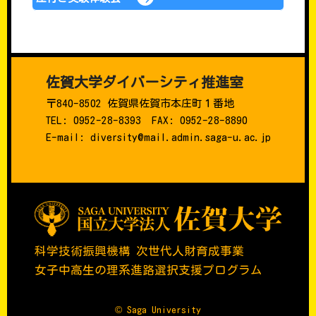
佐賀大学ダイバーシティ推進室
〒840-8502 佐賀県佐賀市本庄町１番地
TEL: 0952-28-8393 FAX: 0952-28-8890
E-mail: diversity@mail.admin.saga-u.ac.jp
科学技術振興機構 次世代人財育成事業
女子中高生の理系進路選択支援プログラム
© Saga University