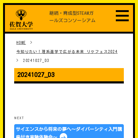
Skip
継続・育成型STEAMガ
to
ールズコンソーシアム
content
HOME
>
今知りたい！理系進学で広がる未来 リケフェス2024
>
20241027_D3
20241027_D3
���e�i�r�Q�[�V����
Next
NEXT
Post
サイエンスから将来の夢へ～ダイバーシティ入門講
座付き実験体験会～