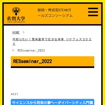
Skip
継続・育成型STEAMガ
to
ールズコンソーシアム
content
HOME
>
今知りたい！理系進学で広がる未来 リケフェス２０２
２
>
RESseminar_2022
RESseminar_2022
���e�i�r�Q�[�V����
Next
NEXT
Post
サイエンスから将来の夢へ～ダイバーシティ入門講