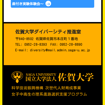
座付き実験体験会～
佐賀大学ダイバーシティ推進室
〒840-8502 佐賀県佐賀市本庄町１番地
TEL: 0952-28-8393 FAX: 0952-28-8890
E-mail: diversity@mail.admin.saga-u.ac.jp
科学技術振興機構 次世代人財育成事業
女子中高生の理系進路選択支援プログラム