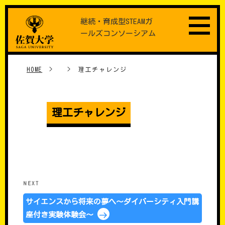
Skip
継続・育成型STEAMガ
to
ールズコンソーシアム
content
HOME
>
>
理工チャレンジ
理工チャレンジ
���e�i�r�Q�[�V����
Next
NEXT
Post
サイエンスから将来の夢へ～ダイバーシティ入門講
座付き実験体験会～