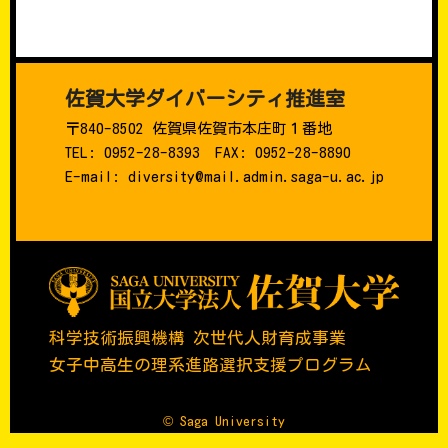
佐賀大学ダイバーシティ推進室
〒840-8502 佐賀県佐賀市本庄町１番地
TEL: 0952-28-8393 FAX: 0952-28-8890
E-mail: diversity@mail.admin.saga-u.ac.jp
科学技術振興機構 次世代人財育成事業
女子中高生の理系進路選択支援プログラム
© Saga University