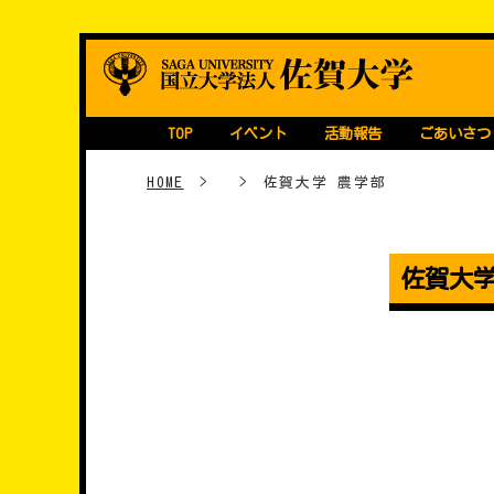
Skip
継続・育成型STEA
国立大学法人 佐賀大学
to
content
TOP
イベント
活動報告
ごあいさつ
HOME
>
>
佐賀大学 農学部
佐賀大学
���e�i�r�Q�[�V