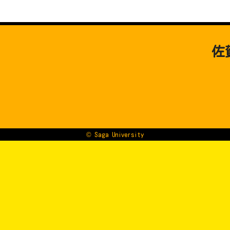
佐
© Saga University