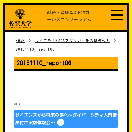
Skip
継続・育成型STEAMガ
to
ールズコンソーシアム
content
HOME
>
ようこそ！SAGAアグリガールの世界へ！
>
20181110_report06
20181110_report06
���e�i�r�Q�[�V����
Next
NEXT
Post
サイエンスから将来の夢へ～ダイバーシティ入門講
座付き実験体験会～