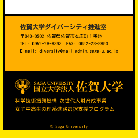
佐賀大学ダイバーシティ推進室
〒840-8502 佐賀県佐賀市本庄町１番地
TEL: 0952-28-8393 FAX: 0952-28-8890
E-mail: diversity@mail.admin.saga-u.ac.jp
科学技術振興機構 次世代人財育成事業
女子中高生の理系進路選択支援プログラム
© Saga University