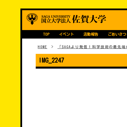
Skip
継続・育成型STEA
国立大学法人 佐賀大学
to
content
TOP
イベント
活動報告
ごあいさつ
HOME
>
「SAGAより発信！科学技術の最先
IMG_2247
���e�i�r�Q�[�V