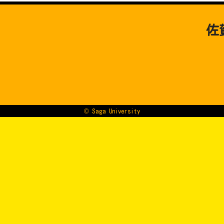
佐
© Saga University