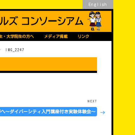
English
生・大学院生の方へ
メディア掲載
リンク
>
IMG_2247
NEXT
Next
Post
夢へ～ダイバーシティ入門講座付き実験体験会～