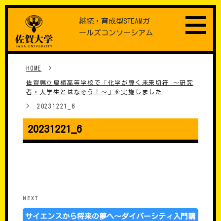
Skip
継続・育成型STEAMガ
to
ールズコンソーシアム
content
HOME
>
佐賀県立鳥栖高等学校で「化学が導く未来切符 ～研究
者・大学生とはなそう！～」を実施しました
>
20231221_6
20231221_6
���e�i�r�Q�[�V����
Next
NEXT
Post
サイエンスから将来の夢へ～ダイバーシティ入門講