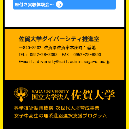
座付き実験体験会～
佐賀大学ダイバーシティ推進室
〒840-8502 佐賀県佐賀市本庄町１番地
TEL: 0952-28-8393 FAX: 0952-28-8890
E-mail: diversity@mail.admin.saga-u.ac.jp
科学技術振興機構 次世代人財育成事業
女子中高生の理系進路選択支援プログラム