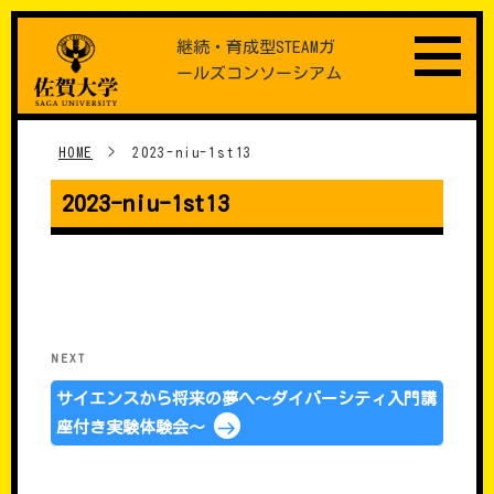
Skip
継続・育成型STEAMガ
to
ールズコンソーシアム
content
HOME
>
2023-niu-1st13
2023-niu-1st13
���e�i�r�Q�[�V����
Next
NEXT
Post
サイエンスから将来の夢へ～ダイバーシティ入門講
座付き実験体験会～