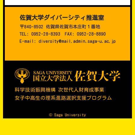
佐賀大学ダイバーシティ推進室
〒840-8502 佐賀県佐賀市本庄町１番地
TEL: 0952-28-8393 FAX: 0952-28-8890
E-mail: diversity@mail.admin.saga-u.ac.jp
科学技術振興機構 次世代人財育成事業
女子中高生の理系進路選択支援プログラム
© Saga University