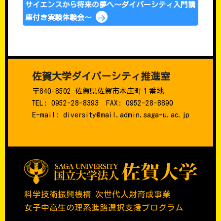
サイエンスから将来の夢へ～ダイバーシティ入門講
座付き実験体験会～
佐賀大学ダイバーシティ推進室
〒840-8502 佐賀県佐賀市本庄町１番地
TEL: 0952-28-8393 FAX: 0952-28-8890
E-mail: diversity@mail.admin.saga-u.ac.jp
科学技術振興機構 次世代人財育成事業
女子中高生の理系進路選択支援プログラム