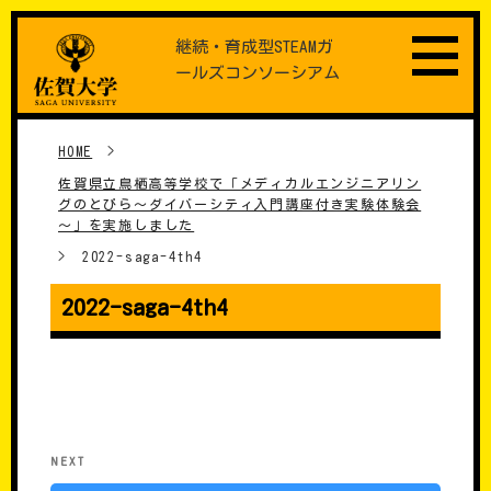
Skip
継続・育成型STEAMガ
to
ールズコンソーシアム
content
HOME
>
佐賀県立鳥栖高等学校で「メディカルエンジニアリン
グのとびら～ダイバーシティ入門講座付き実験体験会
～」を実施しました
>
2022-saga-4th4
2022-saga-4th4
���e�i�r�Q�[�V����
Next
NEXT
Post