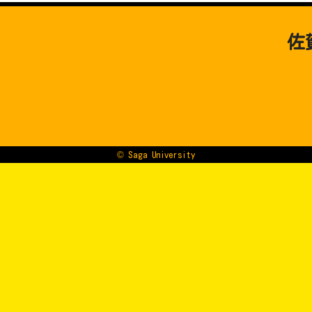
佐
© Saga University