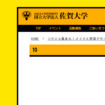
Skip
継続・育成型STEA
国立大学法人 佐賀大学
to
content
TOP
イベント
活動報告
ごあいさつ
HOME
>
リケジョ集まれ！メイクと野菜でサ
10
���e�i�r�Q�[�V