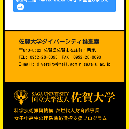
佐賀大学ダイバーシティ推進室
〒840-8502 佐賀県佐賀市本庄町１番地
TEL: 0952-28-8393 FAX: 0952-28-8890
E-mail: diversity@mail.admin.saga-u.ac.jp
科学技術振興機構 次世代人財育成事業
女子中高生の理系進路選択支援プログラム