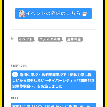
イベントの詳細はこちら
CATEGORIES
イベント
メディア掲載
活動報告
,
,
���e�i�r�Q�[�V����
Previous
PREVIOUS
Post
香楠中学校・鳥栖高等学校で「流体力学は難
しいからおもしろい～ダイバーシティ入門講座付き
実験体験会～」を実施しました
Next
NEXT
Post
有田町主催「ARITA STEAM DAY」に登壇しました