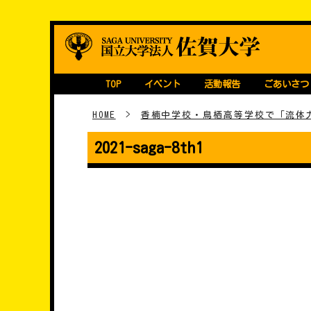
Skip
継続・育成型STEA
国立大学法人 佐賀大学
to
content
TOP
イベント
活動報告
ごあいさつ
HOME
>
香楠中学校・鳥栖高等学校で「流体
2021-saga-8th1
���e�i�r�Q�[�V