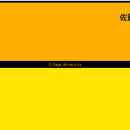
佐
© Saga University