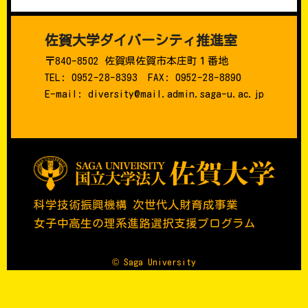
佐賀大学ダイバーシティ推進室
〒840-8502 佐賀県佐賀市本庄町１番地
TEL: 0952-28-8393 FAX: 0952-28-8890
E-mail: diversity@mail.admin.saga-u.ac.jp
科学技術振興機構 次世代人財育成事業
女子中高生の理系進路選択支援プログラム
© Saga University