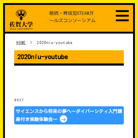
Skip
継続・育成型STEAMガ
to
ールズコンソーシアム
content
HOME
>
2020niu-youtube
2020niu-youtube
���e�i�r�Q�[�V����
Next
NEXT
Post
サイエンスから将来の夢へ～ダイバーシティ入門講
座付き実験体験会～