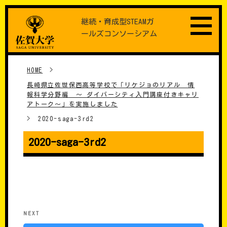
Skip
継続・育成型STEAMガ
to
ールズコンソーシアム
content
HOME
>
長崎県立佐世保西高等学校で「リケジョのリアル 情
報科学分野編 ～ ダイバーシティ入門講座付きキャリ
アトーク～」を実施しました
>
2020-saga-3rd2
2020-saga-3rd2
���e�i�r�Q�[�V����
Next
NEXT
Post