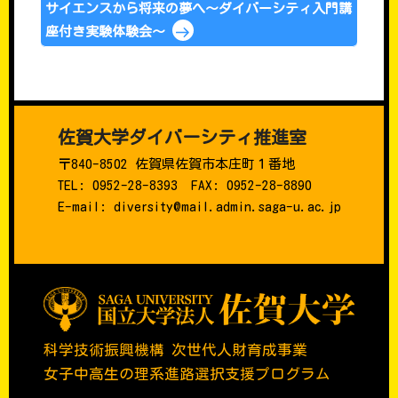
サイエンスから将来の夢へ～ダイバーシティ入門講
座付き実験体験会～
佐賀大学ダイバーシティ推進室
〒840-8502 佐賀県佐賀市本庄町１番地
TEL: 0952-28-8393 FAX: 0952-28-8890
E-mail: diversity@mail.admin.saga-u.ac.jp
科学技術振興機構 次世代人財育成事業
女子中高生の理系進路選択支援プログラム