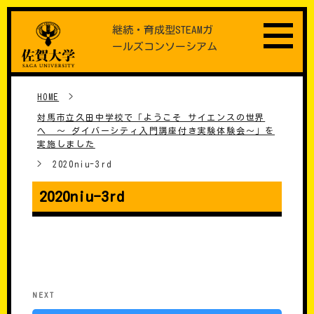
Skip
継続・育成型STEAMガ
to
ールズコンソーシアム
content
HOME
>
対馬市立久田中学校で「ようこそ サイエンスの世界
へ ～ ダイバーシティ入門講座付き実験体験会～」を
実施しました
>
2020niu-3rd
2020niu-3rd
���e�i�r�Q�[�V����
Next
NEXT
Post