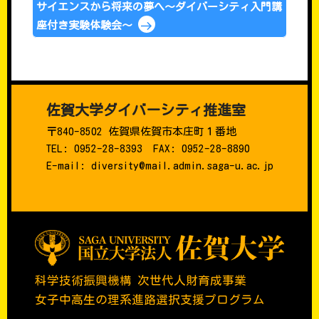
サイエンスから将来の夢へ～ダイバーシティ入門講
座付き実験体験会～
佐賀大学ダイバーシティ推進室
〒840-8502 佐賀県佐賀市本庄町１番地
TEL: 0952-28-8393 FAX: 0952-28-8890
E-mail: diversity@mail.admin.saga-u.ac.jp
科学技術振興機構 次世代人財育成事業
女子中高生の理系進路選択支援プログラム