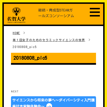
Skip
継続・育成型STEAMガ
to
ールズコンソーシアム
content
HOME
>
第１回女子のためのセラミックサイエンスの世界
>
20180808_pic5
20180808_pic5
���e�i�r�Q�[�V����
Next
NEXT
Post
サイエンスから将来の夢へ～ダイバーシティ入門講
座付き実験体験会～