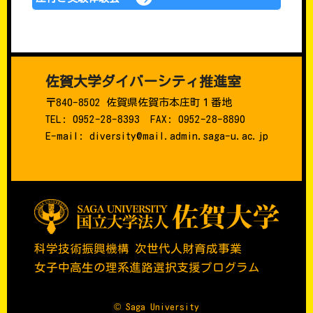
佐賀大学ダイバーシティ推進室
〒840-8502 佐賀県佐賀市本庄町１番地
TEL: 0952-28-8393 FAX: 0952-28-8890
E-mail: diversity@mail.admin.saga-u.ac.jp
科学技術振興機構 次世代人財育成事業
女子中高生の理系進路選択支援プログラム
© Saga University