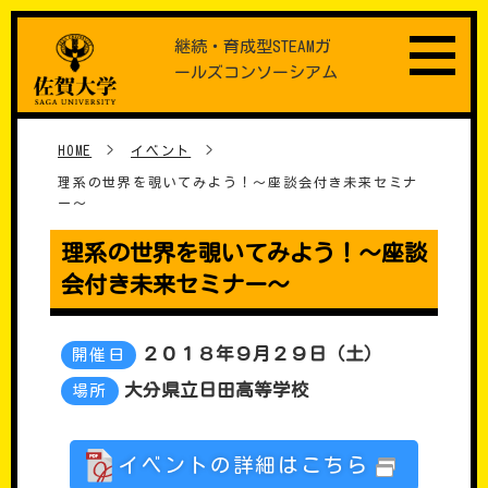
Skip
継続・育成型STEAMガ
to
ールズコンソーシアム
content
HOME
>
イベント
>
理系の世界を覗いてみよう！～座談会付き未来セミナ
ー～
理系の世界を覗いてみよう！～座談
会付き未来セミナー～
２０１８年９月２９日（土）
開催日
大分県立日田高等学校
場所
イベントの詳細はこちら