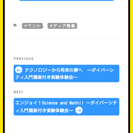
CATEGORIES
イベント
メディア掲載
,
���e�i�r�Q�[�V����
Previous
PREVIOUS
Post
テクノロジーから将来の夢へ ～ダイバーシ
ティ入門講座付き実験体験会～
Next
NEXT
Post
エンジョイ！Science and Math!! ～ダイバーシテ
ィ入門講座付き実験体験会～