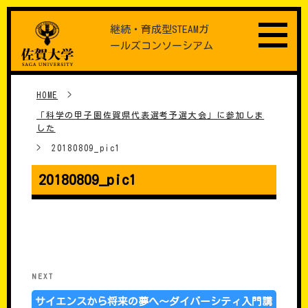
Skip
継続・育成型STEAMガ
to
ールズコンソーシアム
content
HOME
>
「科学の甲子園佐賀県代表選考予選大会」に参加しま
した
>
20180809_pic1
20180809_pic1
���e�i�r�Q�[�V����
Next
NEXT
Post
サイエンスから将来の夢へ～ダイバーシティ入門講