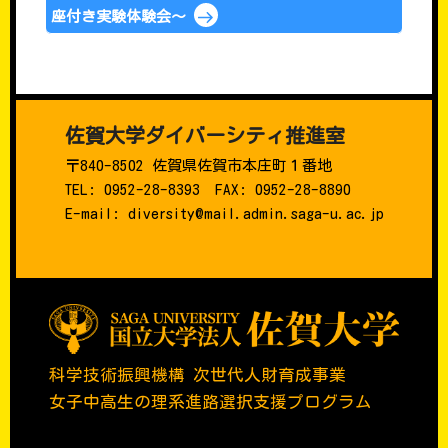
座付き実験体験会～
佐賀大学ダイバーシティ推進室
〒840-8502 佐賀県佐賀市本庄町１番地
TEL: 0952-28-8393 FAX: 0952-28-8890
E-mail: diversity@mail.admin.saga-u.ac.jp
科学技術振興機構 次世代人財育成事業
女子中高生の理系進路選択支援プログラム