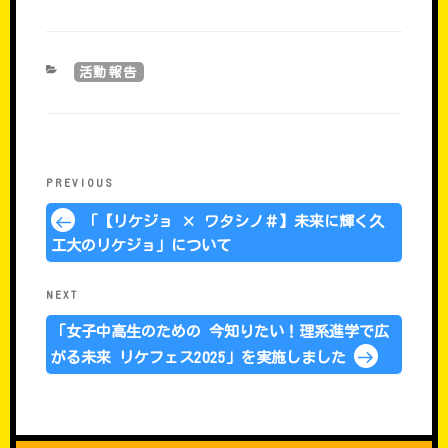
CATEGORIES
活動報告
���e�i�r�Q�[�V����
Previous
PREVIOUS
Post
「【リケジョ × ワタシノ＃】未来に輝く久
工大のリケジョ」について
Next
NEXT
Post
「女子中高生のための 今知りたい！理系進学で広
がる未来 リケフェス2025」を実施しました